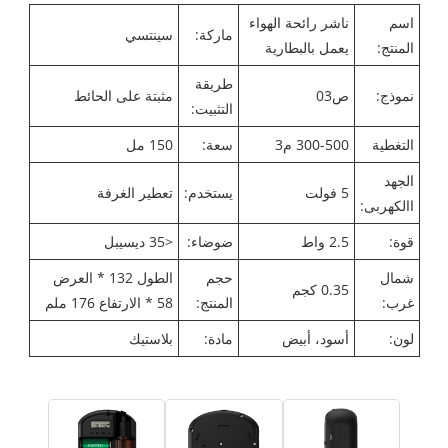
اسم
ناشر رائحة الهواء
ماركة:
سينتسي
المنتج:
يعمل بالبطارية
طريقة
نموذج:
ص03
مثبتة على الحائط
التثبيت:
التغطية
300-500 م3
سعة:
150 مل
الجهد
5 فولت
يستخدم:
تعطير الغرفة
االكهربى:
قوة:
2.5 واط
ضوضاء:
<35 ديسيبل
شمال
حجم
الطول 132 * العرض
0.35 كجم
غرب:
المنتج:
58 * الارتفاع 176 ملم
لون:
أسود، أبيض
مادة:
بلاستيك