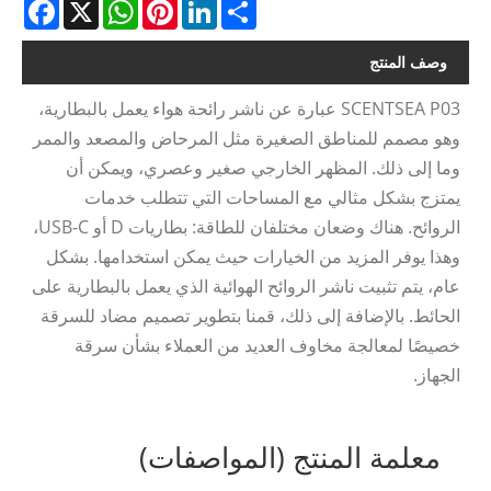
acebook
WhatsApp
X
Pinterest
LinkedIn
Share
وصف المنتج
SCENTSEA P03 عبارة عن ناشر رائحة هواء يعمل بالبطارية،
وهو مصمم للمناطق الصغيرة مثل المرحاض والمصعد والممر
وما إلى ذلك. المظهر الخارجي صغير وعصري، ويمكن أن
يمتزج بشكل مثالي مع المساحات التي تتطلب خدمات
الروائح. هناك وضعان مختلفان للطاقة: بطاريات D أو USB-C،
وهذا يوفر المزيد من الخيارات حيث يمكن استخدامها. بشكل
عام، يتم تثبيت ناشر الروائح الهوائية الذي يعمل بالبطارية على
الحائط. بالإضافة إلى ذلك، قمنا بتطوير تصميم مضاد للسرقة
خصيصًا لمعالجة مخاوف العديد من العملاء بشأن سرقة
الجهاز.
معلمة المنتج (المواصفات)