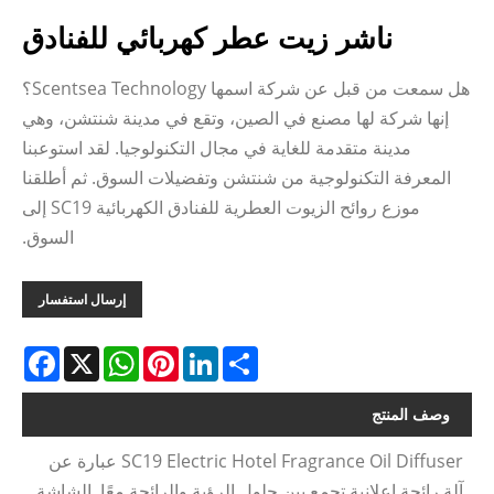
ناشر زيت عطر كهربائي للفنادق
هل سمعت من قبل عن شركة اسمها Scentsea Technology؟
إنها شركة لها مصنع في الصين، وتقع في مدينة شنتشن، وهي
مدينة متقدمة للغاية في مجال التكنولوجيا. لقد استوعبنا
المعرفة التكنولوجية من شنتشن وتفضيلات السوق. ثم أطلقنا
موزع روائح الزيوت العطرية للفنادق الكهربائية SC19 إلى
السوق.
إرسال استفسار
acebook
WhatsApp
X
Pinterest
LinkedIn
Share
وصف المنتج
SC19 Electric Hotel Fragrance Oil Diffuser عبارة عن
آلة رائحة إعلانية تجمع بين حلول الرؤية والرائحة معًا. الشاشة