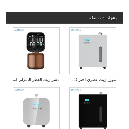
منتجات ذات صله
موزع زيت عطري احترافي للفنادق
ناشر زيت العطر المنزلي الهادئ