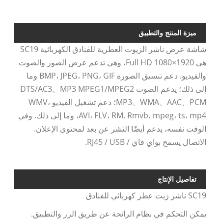
ميزة المنتج والتطبيق
شاشة عرض ناشر الزيوت العطرية للفنادق الكهربائية SC19
هي 1920×1080 Full HD، وهي تدعم عرض الصور والصوت
والفيديو. دعم تنسيق الصورة BMP، JPEG، PNG، GIF وما
إلى ذلك؛ يدعم الصوت DTS/AC3、MP3 MPEG1/MPEG2
MP3、WMA、AAC、PCM؛ دعم تشغيل الفيديو WMV،
AVI، FLV، RM. Rmvb، mpeg، ts، mp4، وما إلى ذلك. وفي
الوقت نفسه، يدعم أيضًا النشر عن بعد لمحتوى الإعلان.
الاتصال يسمح بواي فاي / RJ45 / USB.
تفاصيل الإنتاج
SC19 ناشر زيت عطر كهربائي للفنادق
يمكن التحكم في نظام الرائحة عن طريق الزر والتطبيق.