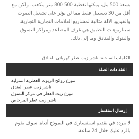
بسعة 500 مل، يمكنها تغطية 500-800 متر مكعب، ولكن مع
أقل من 30 ديسيبل فقط مما لن يؤثر على تشغيل الصوت
والفيديو. الآلة مثالية لمشاريع العلامات التجارية التجارية.
سيناريوهات التطبيق هي غرف المصاعد ومراكز التسوق
والبنوك والفنادق وما إلى ذلك.
الكلمات الساخنة: ناشر زيت عطر كهربائي للفنادق
الفئة ذات الصلة
موزع روائح الزيوت العطرية المنزلية
ناشر زيت عطر الفندق
موزع زيت العطر في مركز التسوق
ناشر زيت عطر المرحاض
إرسال استفسار
لا تتردد في تقديم استفسارك في النموذج أدناه. سوف نقوم
بالرد عليك خلال 24 ساعة.