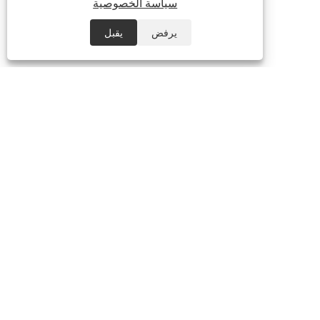
سياسة الخصوصية
يرفض
يقبل
+86-19928719703
+86-755-23170682
info@scent-sea.com
حقوق الطبع والنشر © Shenzhen Scentsea Technology Co., Ltd. جميع
الحقوق محفوظة.