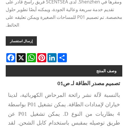
ومقرها في Shenzhen. لدى SCENTSEA فريق راسخ قادر على
تقديم خدمة سريعة وعالية الجودة، ويمكنه أيضًا تطوير حلول
مخصصة. تم تصميم P01 للمساحات الصغيرة ويمكن تعليقه على
الحائط.
إرسال استفسار
acebook
WhatsApp
X
Pinterest
LinkedIn
Share
وصف المنتج
تصميم مصدر الطاقة لـ ص01
بالنسبة لآلة نشر رائحة المرحاض الكهربائية، لدينا
يمكن تشغيل P01 بواسطة
خياران لإمدادات الطاقة.
4 بطاريات من النوع D. يمكن تشغيل P01 عن
طريق توصيله بمقبس باستخدام كابل الشحن. لقد