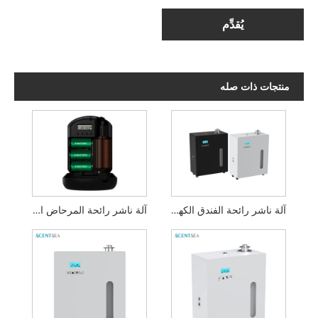
يُقدِّم
منتجات ذات صله
آلة ناشر رائحة الفندق الكهربائية T3
آلة ناشر رائحة المرحاض المثبتة على الحائط