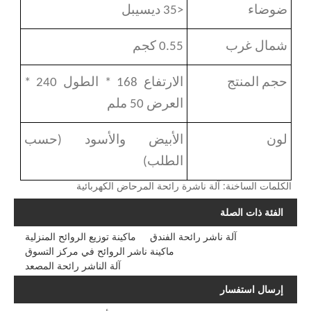
ضوضاء
<35 ديسيبل
شمال غرب
0.55 كجم
حجم المنتج
الارتفاع 168 * الطول 240 *
العرض 50 ملم
لون
الأبيض والأسود (حسب
الطلب)
الكلمات الساخنة: آلة ناشرة رائحة المرحاض الكهربائية
الفئة ذات الصلة
آلة ناشر رائحة الفندق
ماكينة توزيع الروائح المنزلية
ماكينة ناشر الروائح في مركز التسوق
آلة الناشر رائحة المصعد
إرسال استفسار