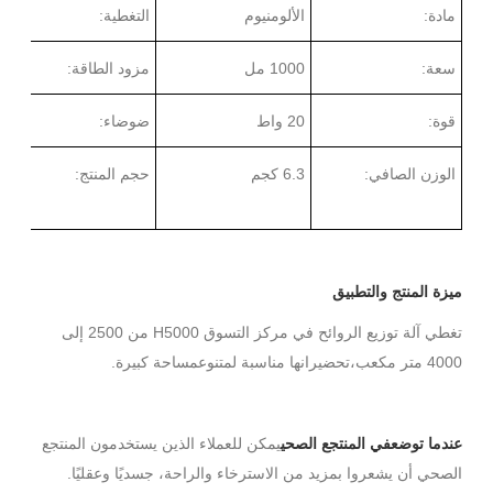
مادة:
الألومنيوم
التغطية:
سعة:
1000 مل
مزود الطاقة:
قوة:
20 واط
ضوضاء:
الوزن الصافي:
6.3
كجم
حجم المنتج:
ميزة المنتج والتطبيق
تغطي آلة توزيع الروائح في مركز التسوق H5000 من 2500 إلى
4000 متر مكعب،
انها مناسبة ل
مساحة كبيرة.
تحضير
متنوع
في المنتجع الصحي
يمكن للعملاء الذين يستخدمون المنتجع
عندما توضع
الصحي أن يشعروا بمزيد من الاسترخاء والراحة، جسديًا وعقليًا.