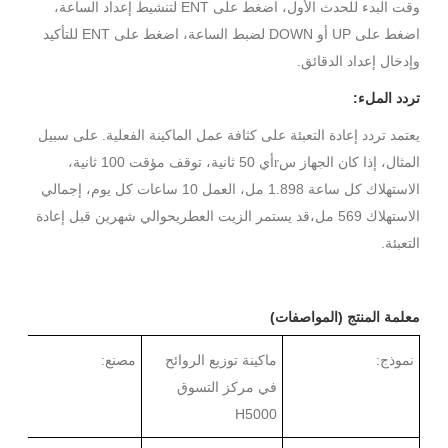
وقت البدء للحدث الأول، اضغط على ENT لتنشيط إعداد الساعة،
اضغط على UP أو DOWN لضبط الساعة، اضغط على ENT للتأكيد
وإدخال إعداد الدقائق.
تردد الملء:
يعتمد تردد إعادة التعبئة على كثافة عمل الماكينة الفعلية. على سبيل
المثال، إذا كان الجهاز س
أي 50 ثانية، توقف مؤقت 100 ثانية،
r
الاستهلاك كل ساعة 1.898 مل، العمل 10 ساعات كل يوم، إجمالي
الاستهلاك 569 مل،
حوالي شهرين
قد يستمر الزيت العطري
قبل إعادة
.
التعبئة
معلمة المنتج (المواصفات)
نموذج:
ماكينة توزيع الروائح
مصنع:
في مركز التسوق
H5000