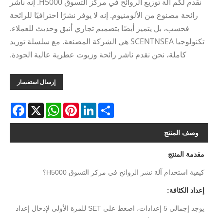
نقدم لكم آلة توزيع الروائح في مركز التسوق H5000. إنه ناشر
رائحة مصنوع من الألومنيوم. إنه لا يوفر نشرًا احترافيًا للرائحة
فحسب، بل يتميز أيضًا بتصميم تجاري أنيق وحديث للعملاء.
تكنولوجيا SCENTNSEA هي الشركة المصنعة. مع سلسلة توريد
كاملة، نحن نقدم ناشر رائحة وزيوت عطرية عالية الجودة.
إرسال استفسار
acebook
WhatsApp
X
Pinterest
LinkedIn
Share
وصف المنتج
مقدمة المنتج
كيفية استخدام آلة نشر الروائح في مركز التسوق H5000؟
إعداد الكثافة:
يوجد إجمالي 5 إعدادات، اضغط على SET للمرة الأولى لإدخال إعداد