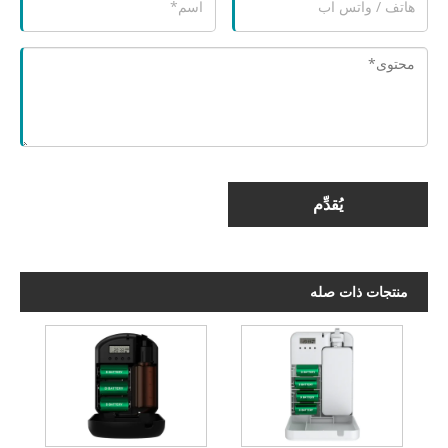
يُقدِّم
منتجات ذات صله