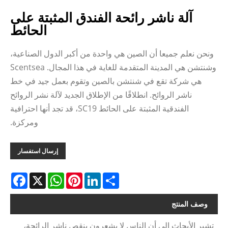
آلة ناشر رائحة الفندق المثبتة على
الحائط
ونحن نعلم جميعا أن الصين هي واحدة من أكبر الدول الصناعية،
وشنتشن هي المدينة المتقدمة للغاية في هذا المجال. Scentsea
هي شركة تقع في شنتشن بالصين وتقوم بعمل جيد في خط
ناشر الروائح. انطلاقًا من الإطلاق الجديد لآلة نشر الروائح
الفندقية المثبتة على الحائط SC19، قد تجد أنها احترافية
ومركزة.
إرسال استفسار
acebook
WhatsApp
X
Pinterest
LinkedIn
Share
وصف المنتج
تشير الأبحاث إلى أن الناس لا يشعرون بنقص ناشر الرائحة،